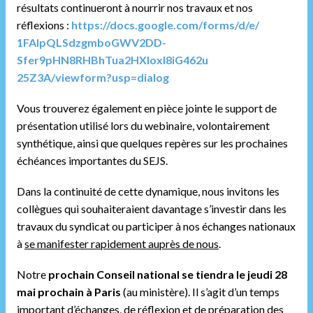
résultats continueront à nourrir nos travaux et nos
réflexions :
https://docs.google.com/
forms/d/e/
1FAIpQLSdzgmboGWV2DD-
Sfer9pHN8RHBhTua2HXIoxI8iG462u
25Z3A/viewform?usp=dialog
Vous trouverez également en pièce jointe le support de
présentation utilisé lors du webinaire, volontairement
synthétique, ainsi que quelques repères sur les prochaines
échéances importantes du SEJS.
Dans la continuité de cette dynamique, nous invitons les
collègues qui souhaiteraient davantage s’investir dans les
travaux du syndicat ou participer à nos échanges nationaux
à
se manifester rapidement auprès de nous
.
Notre
prochain Conseil national se tiendra le jeudi 28
mai prochain à Paris
(au ministère). Il s’agit d’un temps
important d’échanges, de réflexion et de préparation des