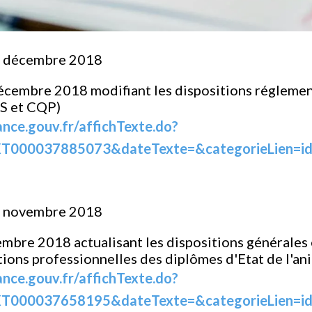
0 décembre 2018
écembre 2018 modifiant les dispositions réglemen
PS et CQP)
ance.gouv.fr/affichTexte.do?
T000037885073&dateTexte=&categorieLien=i
9 novembre 2018
embre 2018 actualisant les dispositions générale
tions professionnelles des diplômes d'Etat de l'an
ance.gouv.fr/affichTexte.do?
T000037658195&dateTexte=&categorieLien=i