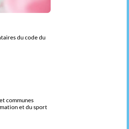
taires du code du
d
s et communes
imation et du sport
d