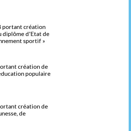
d
8 portant création
du diplôme d'Etat de
onnement sportif »
d
ortant création de
'éducation populaire
d
ortant création de
eunesse, de