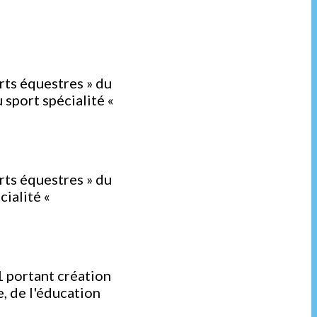
rts équestres » du
 sport spécialité «
d
rts équestres » du
cialité «
d
1 portant création
e, de l'éducation