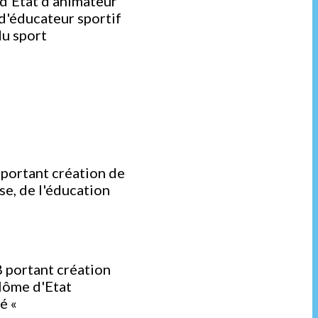
d'Etat d'animateur
 d'éducateur sportif
du sport
d
 portant création de
se, de l'éducation
d
8 portant création
plôme d'Etat
é «