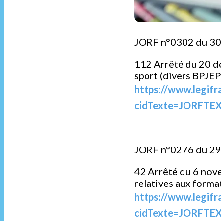
JORF n°0302 du 3
112 Arrêté du 20 d
sport (divers BPJE
https://www.legifr
cidTexte=JORFTEX
JORF n°0276 du 2
42 Arrêté du 6 nov
relatives aux forma
https://www.legifr
cidTexte=JORFTEX